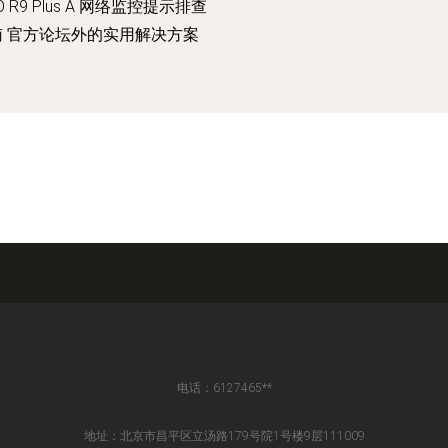
O R9 Plus A 网络监控提示排查
南 官方论坛外的实用解决方案
电话：6127465**
地址：北京市昌平区立汤路179号院1号楼9层111009