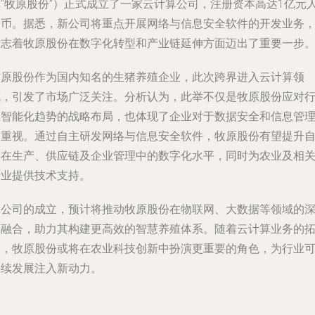
称“牧原股份”）正式成立了一家云计算公司，注册资本高达1亿元
民币。据悉，新公司将重点开展网络与信息安全软件的开发业务
标志着牧原股份在数字化转型和产业链延伸方面迈出了重要一步
牧原股份作为国内知名的生猪养殖企业，此次跨界进入云计算领
域，引发了市场广泛关注。分析认为，此举不仅是牧原股份应对
业智能化趋势的战略布局，也体现了企业对于数据安全和信息管
的重视。通过自主研发网络与信息安全软件，牧原股份有望提升
身在生产、供应链及企业管理中的数字化水平，同时为农业及相
行业提供技术支持。
新公司的成立，预计将推动牧原股份在物联网、大数据等领域的
度融合，助力其构建更高效的智慧养殖体系。随着云计算业务的
展，牧原股份或将在农业科技创新中扮演更重要的角色，为行业
持续发展注入新动力。