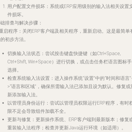
用户配置文件损坏
：系统或ERP应用级别的输入法相关设置
件损坏。
基础排查与解决步骤
：
重启程序
：关闭ERP客户端及相关程序，重新启动。这是最简单
效的初步方法。
切换输入法状态
：尝试按击键盘快捷键（如Ctrl+Space,
Ctrl+Shift, Win+Space）进行切换，或点击任务栏语言图标
选择。
检查系统输入法设置
：进入操作系统“设置”中的“时间和语言”
>“语言和区域”，确保所需输入法已添加且设为默认。修复或
新添加输入法。
以管理员身份运行
：尝试以管理员权限运行ERP程序，有时
限不足会导致组件加载不全。
更新与修复
：更新操作系统、ERP客户端到最新版本；修复
重装输入法程序；检查并更新Java运行环境（如适用）。