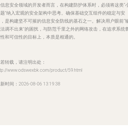
与信息安全领域的开发者而言，在构建防护体系时，必须将这类“
问题”纳入宏观的安全架构中思考。确保基础交互组件的稳定与安
全，是构建坚不可摧的信息安全防线的基石之一。解决用户眼前“
入法调不出来”的困扰，与防范千里之外的网络攻击，在追求系统
棒性和可信性的目标上，本质是相通的。
如若转载，请注明出处：
ttp://www.odswexbk.com/product/59.html
新时间：2026-08-06 13:19:38