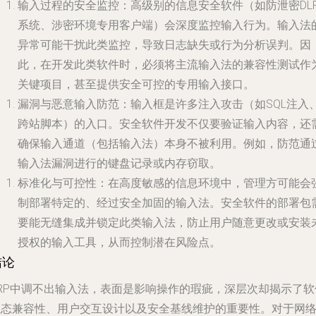
输入过程的安全监控
：高级别的信息安全软件（如防泄密DL
系统、涉密环境专用客户端）会深度监控输入行为。输入法
异常可能干扰此类监控，导致日志缺失或行为分析误判。因
此，在开发此类软件时，必须将主流输入法的兼容性测试作
关键项目，甚至提供安全可控的专用输入接口。
漏洞与恶意输入防范
：输入框是许多注入攻击（如SQL注入
跨站脚本）的入口。安全软件开发不仅要验证输入内容，还
确保输入通道（包括输入法）本身不被利用。例如，防范通
输入法漏洞进行的键盘记录或内存窃取。
标准化与可控性
：在高度敏感的信息环境中，管理方可能会
制部署特定的、经过安全加固的输入法。安全软件的部署包
要能无缝集成并锁定此类输入法，防止用户随意更改或安装
授权的输入工具，从而控制潜在风险点。
结论
ERP中调不出输入法，表面是影响操作的瑕疵，深层次却揭示了软
生态兼容性、用户交互设计以及安全基线维护的重要性。对于网